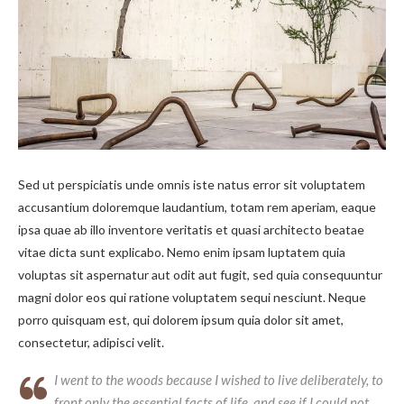
Sed ut perspiciatis unde omnis iste natus error sit voluptatem
accusantium doloremque laudantium, totam rem aperiam, eaque
ipsa quae ab illo inventore veritatis et quasi architecto beatae
vitae dicta sunt explicabo. Nemo enim ipsam luptatem quia
voluptas sit aspernatur aut odit aut fugit, sed quia consequuntur
magni dolor eos qui ratione voluptatem sequi nesciunt. Neque
porro quisquam est, qui dolorem ipsum quia dolor sit amet,
consectetur, adipisci velit.
I went to the woods because I wished to live deliberately, to
front only the essential facts of life, and see if I could not