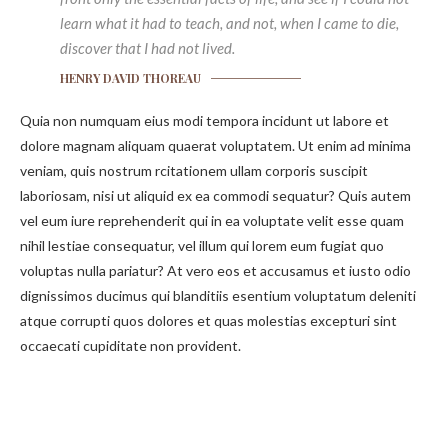
learn what it had to teach, and not, when I came to die,
discover that I had not lived.
HENRY DAVID THOREAU
Quia non numquam eius modi tempora incidunt ut labore et
dolore magnam aliquam quaerat voluptatem. Ut enim ad minima
veniam, quis nostrum rcitationem ullam corporis suscipit
laboriosam, nisi ut aliquid ex ea commodi sequatur? Quis autem
vel eum iure reprehenderit qui in ea voluptate velit esse quam
nihil lestiae consequatur, vel illum qui lorem eum fugiat quo
voluptas nulla pariatur? At vero eos et accusamus et iusto odio
dignissimos ducimus qui blanditiis esentium voluptatum deleniti
atque corrupti quos dolores et quas molestias excepturi sint
occaecati cupiditate non provident.