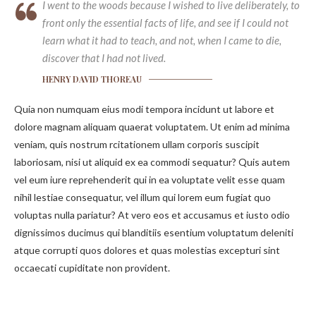
I went to the woods because I wished to live deliberately, to
front only the essential facts of life, and see if I could not
learn what it had to teach, and not, when I came to die,
discover that I had not lived.
HENRY DAVID THOREAU
Quia non numquam eius modi tempora incidunt ut labore et
dolore magnam aliquam quaerat voluptatem. Ut enim ad minima
veniam, quis nostrum rcitationem ullam corporis suscipit
laboriosam, nisi ut aliquid ex ea commodi sequatur? Quis autem
vel eum iure reprehenderit qui in ea voluptate velit esse quam
nihil lestiae consequatur, vel illum qui lorem eum fugiat quo
voluptas nulla pariatur? At vero eos et accusamus et iusto odio
dignissimos ducimus qui blanditiis esentium voluptatum deleniti
atque corrupti quos dolores et quas molestias excepturi sint
occaecati cupiditate non provident.